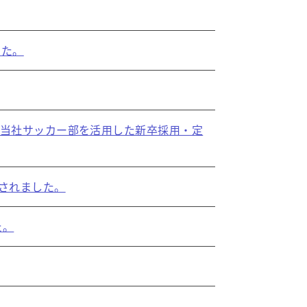
した。
において、当社サッカー部を活用した新卒採用・定
載されました。
た。