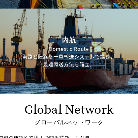
内航
Domestic Route
海路と陸路を一貫輸送システムで結び、
最適輸送方法を確立。
Global Network
グローバルネットワーク
内容の確認や輸出入通関手続き、お引取